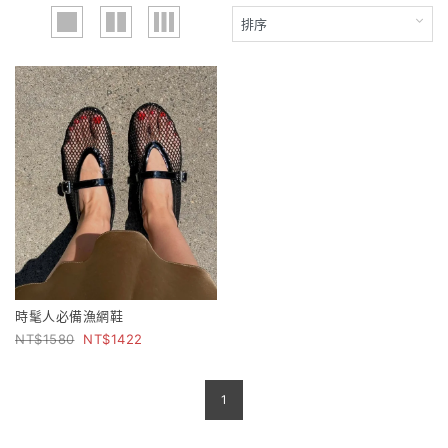
時髦人必備漁網鞋
1580
1422
1