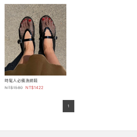
時髦人必備漁網鞋
1580
1422
1